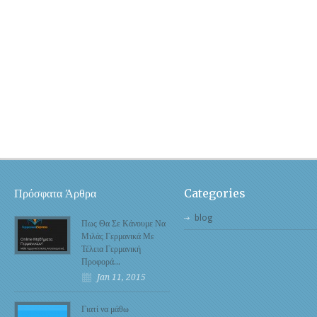
Πρόσφατα Άρθρα
Categories
blog
Πως Θα Σε Κάνουμε Να
Μιλάς Γερμανικά Με
Τέλεια Γερμανική
Προφορά…
Jan 11, 2015
Γιατί να μάθω