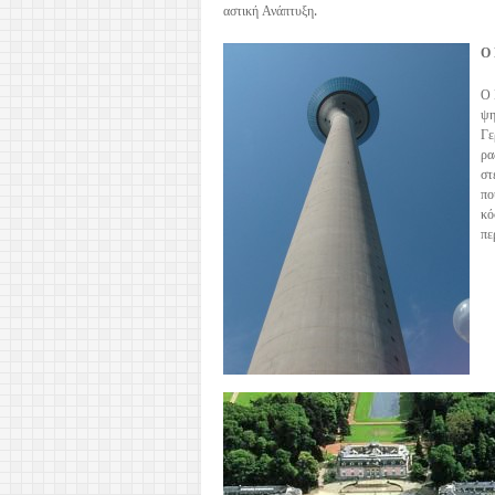
αστική Ανάπτυξη.
Ο 
Ο 
ψη
Γε
ρα
στ
πο
κό
πε