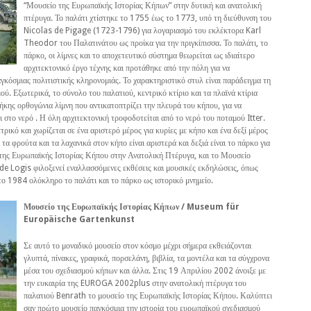
“Μουσείο της Ευρωπαϊκής Ιστορίας Κήπων” στην δυτική και ανατολική
πτέρυγα. Το παλάτι χτίστηκε το 1755 έως το 1773, υπό τη διεύθυνση του
Nicolas de Pigage (1723-1796) για λογαριασμό του εκλέκτορα Karl
Theodor του Παλατινάτου ως προίκα για την πριγκίπισσα. Το παλάτι, το
πάρκο, οι λίμνες και το αποχετευτικό σύστημα θεωρείται ως ιδιαίτερο
αρχιτεκτονικό έργο τέχνης και προτάθηκε από την πόλη για να
όσμιας πολιτιστικής κληρονομιάς. Το χαρακτηριστικό στυλ είναι παράδειγμα τη
ύ. Εξωτερικά, το σύνολο του παλατιού, κεντρικό κτίριο και τα πλαϊνά κτίρια
μήκης ορθογώνια λίμνη που αντικατοπτρίζει την πλευρά του κήπου, για να
στο νερό . Η όλη αρχιτεκτονική τροφοδοτείται από το νερό του ποταμού Itter.
τρικό και χωρίζεται σε ένα αριστερό μέρος για κυρίες με κήπο και ένα δεξί μέρος
 τα φρούτα και τα λαχανικά στον κήπο είναι αριστερά και δεξιά είναι το πάρκο για
ο της Ευρωπαϊκής Ιστορίας Κήπου στην Ανατολική Πτέρυγα, και το Μουσείο
de Logis φιλοξενεί εναλλασσόμενες εκθέσεις και μουσικές εκδηλώσεις, όπως
το 1984 ολόκληρο το παλάτι και το πάρκο ως ιστορικό μνημείο.
Μουσείο της Ευρωπαϊκής Ιστορίας Κήπων / Museum für
Europäische Gartenkunst
Σε αυτό το μοναδικό μουσείο στον κόσμο μέχρι σήμερα εκθειάζονται
γλυπτά, πίνακες, γραφικά, πορσελάνη, βιβλία, τα μοντέλα και τα σύγχρονα
μέσα του σχεδιασμού κήπων και άλλα. Στις 19 Απριλίου 2002 άνοιξε με
την ευκαιρία της EUROGA 2002plus στην ανατολική πτέρυγα του
παλατιού Benrath το μουσείο της Ευρωπαϊκής Ιστορίας Κήπου. Καλύπτει
σαν πρώτο μουσείο παγκόσμια την ιστορία του ευρωπαϊκού σχεδιασμού