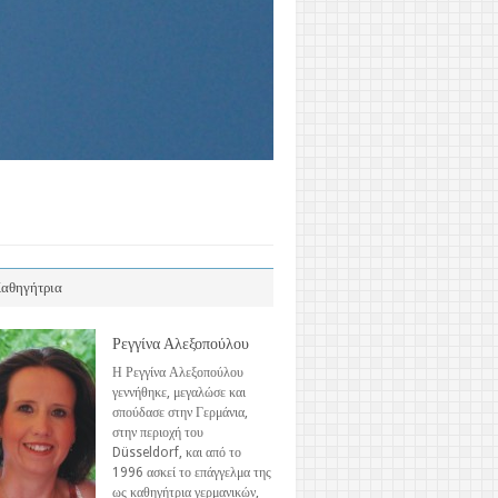
αθηγήτρια
Ρεγγίνα Αλεξοπούλου
Η Ρεγγίνα Αλεξοπούλου
γεννήθηκε, μεγαλώσε και
σπούδασε στην Γερμάνια,
στην περιοχή του
Düsseldorf, και από το
1996 ασκεί το επάγγελμα της
ως καθηγήτρια γερμανικών,