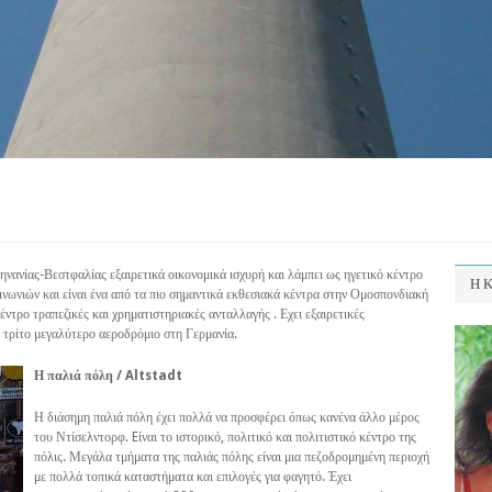
ηνανίας-Βεστφαλίας εξαιρετικά οικονομικά ισχυρή και λάμπει ως ηγετικό κέντρο
Η Κ
νωνιών και είναι ένα από τα πιο σημαντικά εκθεσιακά κέντρα στην Ομοσπονδιακή
έντρο τραπεζικές και χρηματιστηριακές ανταλλαγής . Εχει εξαιρετικές
 τρίτο μεγαλύτερο αεροδρόμιο στη Γερμανία.
Η παλιά πόλη / Altstadt
Η διάσημη παλιά πόλη έχει πολλά να προσφέρει όπως κανένα άλλο μέρος
του Ντίσελντορφ. Eίναι το ιστορικό, πολιτικό και πολιτιστικό κέντρο της
πόλις. Μεγάλα τμήματα της παλιάς πόλης είναι μια πεζοδρομημένη περιοχή
με πολλά τοπικά καταστήματα και επιλογές για φαγητό. Έχει