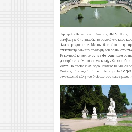
συμπεριληφθεί στον κατάλογο της UNESCO της παγκ
μετάβαση από το μπαρόκ, το ροκοκό στο κλασικισμο
είναι σε μπαρόκ στυλ. Με τον ίδιο τρόπο και η επι
αντικατοπτρίζουν την πρόσοψη που δημιουργούνται 
Το κεντρικό κτίριο, το corps de logis, είναι συμμε
για κυρίους με ένα πάρκο για κυνήγι. Ως εκ τούτου,
κυνήγι. Τα πλαϊνά είναι τώρα μουσεία: το Μουσεί
Φυσικής Ιστορίας στη Δυτική Πτέρυγα. Το Corps 
συναυλίες. Η πόλη του Ντίσελντορφ έχει δηλώσει 