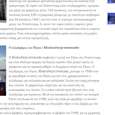
ανάπτυξης και προσφέρει φανταστική αρχιτεκτονική και ποικιλία στην
γαστρονομία. Το λιμάνι του Ντίσελντορφ είναι ένα βιομηχανικό, εμπορικό
και χορός για γραφεία με μόλις 129 κατοίκους, που αντιπροσωπεύει σε
συνολική έκταση 3,85 τετραγωνικά χιλιόμετρα, με πυκνότητα πληθυσμού
από 34 κατοίκους / km², και έτσι είναι το λιγότερο πυκνοκατοικημένο
μέρος του Ντίσελντορφ. Σε αυτόν τον τομέα πολλές εταιρείες έχουν
αφημιστική βιομηχανία και τον τελευταίο καιρό όλο περισσότερο είναι η εταιρείες
ακούς χώρους. Ένας πολυκινηματογράφος, πολλά ωραία εστιατόρια, ένα μεγάλο
αλίσει επίσης μια έντονη νυχτερινή ζωή.
Ο πεζοδρόμος του Ρήνου / Rheinuferpromenade
Η Rheinuferpromenade συμβολίζει τη ζωή του Ρήνου στο Ντίσελντορφ
και είναι ιδιαίτερα όμορφη την θερινή περίοδο. Εδώ μπορεί κανείς να
χαλαρώσει και να παρακολουθήσει τα διερχόμενα πλοία του Ρήνου. Ο
πεζοδρόμος του Ρήνου, Rheinuferpromenade, χτίστηκε το 1900 όταν
μεταφερθήκαν οι ακτές του Ρήνου και από τότε χρησιμοποιούταν ο
πεζοδρόμος για πεζοπορία και για ποδηλασία. Εκείνη την εποχή χτίστηκαν
δυο επίπεδα. Το χαμηλότερο υπηρέτησε για την αποστολή της
κυκλοφορίας των πλοίων. Στο επάνω επίπεδο ήταν ήδη από τότε ένας
πεζοδρόμος για περίπατος. Μετά την κατασκευή του τούνελ του ποταμού
Ρήνου στη δεκαετία του 1990, κατά την οποία μεταφέρθηκε το σύνολο
τά την ολοκλήρωση του, γιορτάστηκε με ένα μεγάλο πάρτι ο νέος δρόμος με ένα
ορισμός από τους τουρίστες.
σει πολλά βραβεία, συμπεριλαμβανομένου το βραβείο του 1998, για τη γερμανική