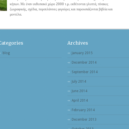
κήπων. Με έναν εκθεσιακό χώρο 2000 τ.μ. εκθέτονται γλυπτά, πίνακες
ζωγραφικής, σχέδια, πορσελάνινες φιγούρες και παρουσιάζονται βιβλία και
μοντέλα.
Categories
Archives
blog
January 2015
December 2014
September 2014
July 2014
June 2014
April 2014
February 2014
December 2013