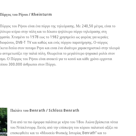
Πύργος του Ρήνου / Rheinturm
Πύργος του Ρήνου είναι ένα πύργο της τηλεόρασης. Με 240,50 μέτρα, είναι το
λότερο κτίριο στην πόλη και το δέκατο ψηλότερο πύργο τηλεόρασης στη
ρμανία. Χτισμένο το 1978 εως το 1982 χρησιμεύει ως φορέας για κεραίες
διοφώνου, DVB-T TV και καθώς και ενός πύργου παρατήρησης. Ο-πύργος
έκετα διπλα στον ποταμο Ρηνο και ειναι ένα ιδιαίτερο χαρακτηριστικό στην πλευρά
υ αντιμετωπίζει την παλιά πόλη. Θεωρείται το μεγαλύτερο ψηφιακό ρολόι στον
σμο. Ο Πύργος του Ρήνου είναι ανοικτό για το κοινό και κάθε χρόνο ερχονται
ρίπου 300.000 άνθρωποι στον Πύργο.
Παλάτι του Benrath / Schloss Benrath
Ένα από τα πιο όμορφα παλάτια με κήπο του 18ου Αιώνα βρίσκεται νότια
του Ντίσελντορφ. Εκτός από την επίσκεψη του κύριου παλατιού αξίζει να
επισκεφθείτε και το «Μουσείο Φυσικής Ιστορίας Benrath” και το