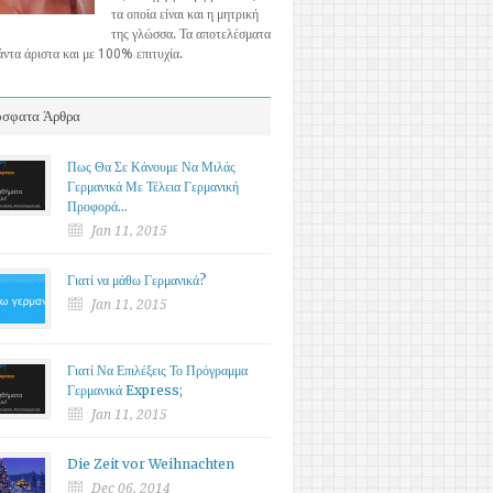
τα οποία είναι και η μητρική
της γλώσσα. Τα αποτελέσματα
πάντα άριστα και με 100% επιτυχία.
σφατα Άρθρα
Πως Θα Σε Κάνουμε Να Μιλάς
Γερμανικά Με Τέλεια Γερμανική
Προφορά…
Jan 11, 2015
Γιατί να μάθω Γερμανικά?
Jan 11, 2015
Γιατί Να Επιλέξεις Το Πρόγραμμα
Γερμανικά Express;
Jan 11, 2015
Die Zeit vor Weihnachten
Dec 06, 2014