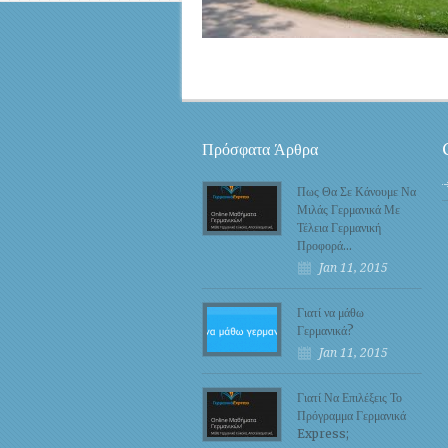
Πρόσφατα Άρθρα
Πως Θα Σε Κάνουμε Να
Μιλάς Γερμανικά Με
Τέλεια Γερμανική
Προφορά…
Jan 11, 2015
Γιατί να μάθω
Γερμανικά?
Jan 11, 2015
Γιατί Να Επιλέξεις Το
Πρόγραμμα Γερμανικά
Express;