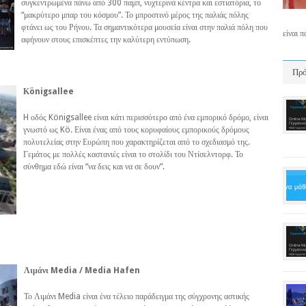
συγκεντρωμένα πάνω από 300 παμπ, νυχτερινά κέντρα και εστιατόρια, το
“μακρύτερο μπαρ του κόσμου”. Το μπροστινό μέρος της παλιάς πόλης
φτάνει ως του Ρήνου. Τα σημαντικότερα μουσεία είναι στην παλιά πόλη που
είναι 
αφήνουν στους επισκέπτες την καλύτερη εντύπωση.
Πρό
Κönigsallee
H οδός Königsallee είναι κάτι περισσότερο από ένα εμπορικό δρόμο, είναι
γνωστό ως Kö. Είναι ένας από τους κορυφαίους εμπορικούς δρόμους
πολυτελείας στην Ευρώπη που χαρακτηρίζεται από το σχεδιασμό της.
Γεμάτος με πολλές καστανιές είναι το στολίδι του Ντίσελντορφ. Το
σύνθημα εδώ είναι “να δεις και να σε δουν”.
Λιμάνι Media / Media Hafen
Το Λιμάνι Media είναι ένα τέλειο παράδειγμα της σύγχρονης αστικής