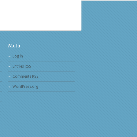
Meta
Log in
Entries
RSS
Comments
RSS
WordPress.org