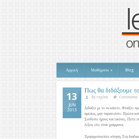
Αρχική
Μαθήματα
»
Blog
Πως θα διδάξουμε το
13
by regina
Comments a
JUN
Διδάξτε με το να κάνετε. Φτιάξτε πρ
2013
αμέσως, μην παραιτείστε. Πρώτα κατ
Συνδέστε ήχους και εικόνες. Πείτε π
λέξεις είτε είναι γράμματα.
Χρησιμοποιείστε κίνηση. Στη διαδικ