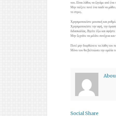
νου. Είναι λάθος να ζητάμε από ένα π
Μην πιέζετε ποτέ ένα παιδί να μάθε
το στρες.
Χρησιμοποιείστε μουσική και ρυθμό.
Χρησιμοποιείστε την αφή, την όραση
διδασκαλίας. Βγείτε έξω και αφήστε τ
Μην ξεχνάτε να μιλάτε συνέχεια και ν
Ποτέ μην διορθώνετε τα λάθη του πα
Μόνο του θα βελτιώσει την ομιλία τ
Abou
Social Share