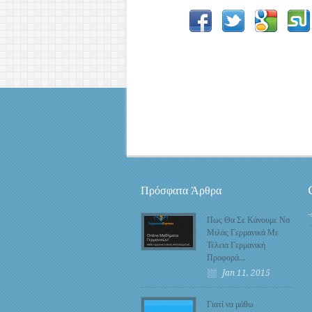
Πρόσφατα Άρθρα
Πως Θα Σε Κάνουμε Να
Μιλάς Γερμανικά Με
Τέλεια Γερμανική
Προφορά…
Jan 11, 2015
Γιατί να μάθω