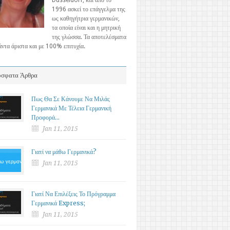
Düsseldorf, και από το
1996 ασκεί το επάγγελμα της
ως καθηγήτρια γερμανικών,
τα οποία είναι και η μητρική
της γλώσσα. Τα αποτελέσματα
πάντα άριστα και με 100% επιτυχία.
σφατα Άρθρα
Πως Θα Σε Κάνουμε Να Μιλάς
Γερμανικά Με Τέλεια Γερμανική
Προφορά…
Jan 11, 2015
Γιατί να μάθω Γερμανικά?
Jan 11, 2015
Γιατί Να Επιλέξεις Το Πρόγραμμα
Γερμανικά Express;
Jan 11, 2015