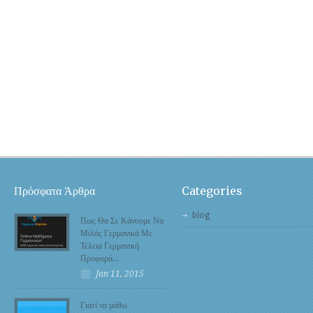
Πρόσφατα Άρθρα
Categories
blog
Πως Θα Σε Κάνουμε Να
Μιλάς Γερμανικά Με
Τέλεια Γερμανική
Προφορά…
Jan 11, 2015
Γιατί να μάθω