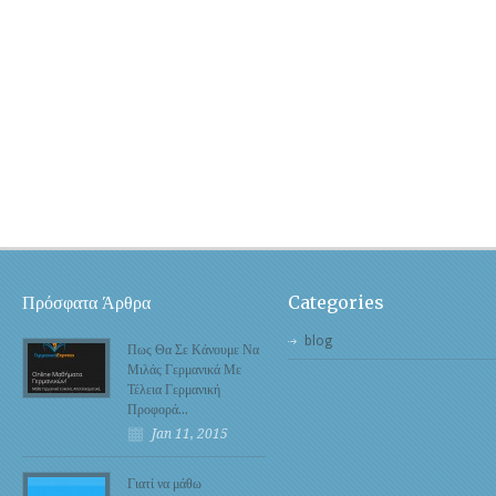
Πρόσφατα Άρθρα
Categories
blog
Πως Θα Σε Κάνουμε Να
Μιλάς Γερμανικά Με
Τέλεια Γερμανική
Προφορά…
Jan 11, 2015
Γιατί να μάθω