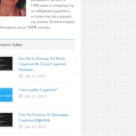
Düsseldorf, και από το
1996 ασκεί το επάγγελμα της
ως καθηγήτρια γερμανικών,
τα οποία είναι και η μητρική
της γλώσσα. Τα αποτελέσματα
πάντα άριστα και με 100% επιτυχία.
σφατα Άρθρα
Πως Θα Σε Κάνουμε Να Μιλάς
Γερμανικά Με Τέλεια Γερμανική
Προφορά…
Jan 11, 2015
Γιατί να μάθω Γερμανικά?
Jan 11, 2015
Γιατί Να Επιλέξεις Το Πρόγραμμα
Γερμανικά Express;
Jan 11, 2015