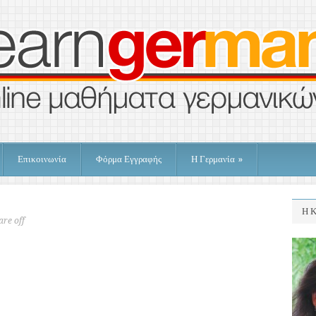
Επικοινωνία
Φόρμα Εγγραφής
Η Γερμανία
»
Η Κ
re off