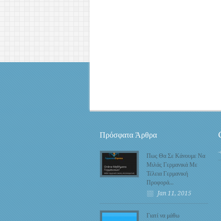
Πρόσφατα Άρθρα
Πως Θα Σε Κάνουμε Να
Μιλάς Γερμανικά Με
Τέλεια Γερμανική
Προφορά…
Jan 11, 2015
Γιατί να μάθω