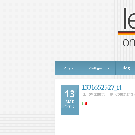
Αρχική
Μαθήματα
»
Blog
1331652527_it
13
by admin
Comments a
MAR
2012