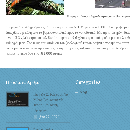
Ο κρεμαστός σιδηρόδρομος στο Βούπε
Ο κρεμαστός σιδηρόδρομος στο Βούπερταλ άνοιξε 1 Μάρτιο του 1901. Ο υπερυψωμένος σ
Διασχίζει την πόλη από τα βορειοανατολικά προς τα νοτιοδυτικά. Με την επιλεγμένη δια
είναι 13,3 χιλιόμετρα μακριά. Κατά τα πρώτα 10,6 χιλιόμετρα ο σιδηρόδρομος ακολου
ευθυγράμμιση. Στο ύψος του σταθμού του ζωολογικού κήπου αφήνει η γραμμή τον ποταμό 
οκτώ μέτρα ύψος τους δρόμους τις πόλης. Ο χρόνος ταξιδίου για ολόκληρη τη διαδρομή 
ημέρες το μέσο όρο είναι 82.000 άτομα.
Πρόσφατα Άρθρα
Categories
blog
Πως Θα Σε Κάνουμε Να
Μιλάς Γερμανικά Με
Τέλεια Γερμανική
Προφορά…
Jan 11, 2015
Γιατί να μάθω